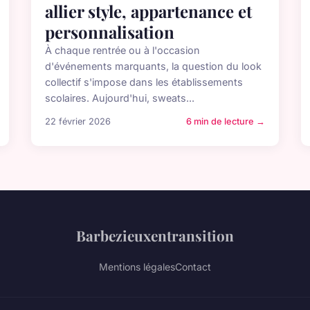
allier style, appartenance et
personnalisation
À chaque rentrée ou à l'occasion
d'événements marquants, la question du look
collectif s'impose dans les établissements
scolaires. Aujourd'hui, sweats...
22 février 2026
6 min de lecture →
Barbezieuxentransition
Mentions légales
Contact