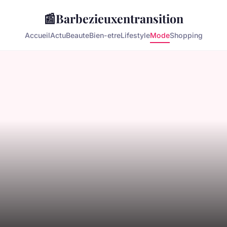
📰
Barbezieuxentransition
Accueil
Actu
Beaute
Bien-etre
Lifestyle
Mode
Shopping