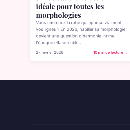
idéale pour toutes les
morphologies
Vous cherchez la robe qui épouse vraiment
vos lignes ? En 2026, habiller sa morphologie
devient une question d'harmonie intime,
l'époque efface le dik...
27 février 2026
10 min de lecture →