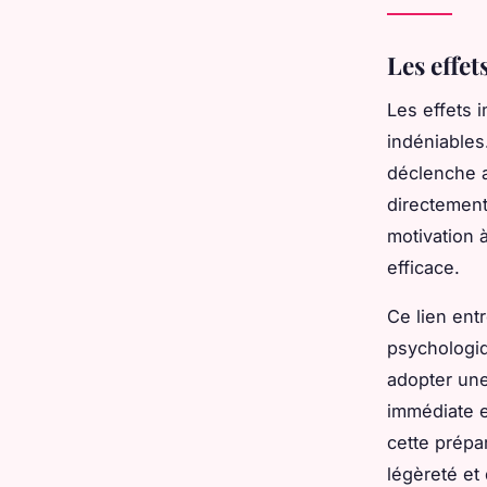
Les effe
Les effets 
indéniables
déclenche a
directement
motivation 
efficace.
Ce lien ent
psychologiq
adopter une
immédiate e
cette prépa
légèreté et