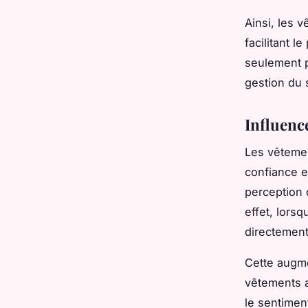
Ainsi, les 
facilitant 
seulement p
gestion du 
Influence
Les vêtemen
confiance e
perception d
effet, lors
directemen
Cette augme
vêtements a
le sentimen