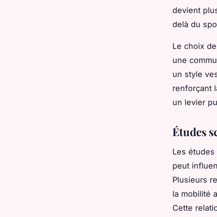
devient plu
delà du spo
Le choix de
une communa
un style ve
renforçant l
un levier pu
Études sc
Les études 
peut influe
Plusieurs r
la mobilité 
Cette relat