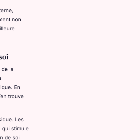
terne,
iment non
lleure
soi
 de la
a
sique. En
’en trouve
sique. Les
 qui stimule
on de soi