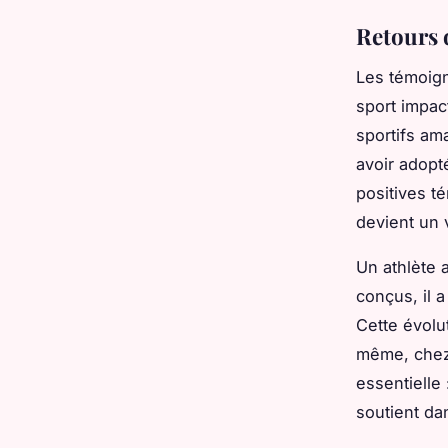
Retours 
Les témoign
sport impac
sportifs am
avoir adopt
positives t
devient un 
Un athlète 
conçus, il 
Cette évolu
même, chez 
essentielle 
soutient d