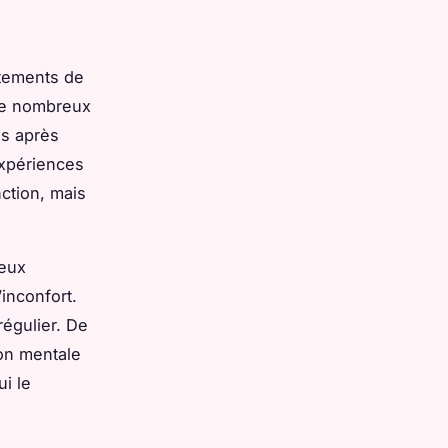
êtements de
 de nombreux
es après
expériences
ction, mais
ieux
inconfort.
régulier. De
on mentale
ui le