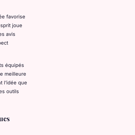
ée favorise
sprit joue
es avis
pect
ts équipés
e meilleure
t l’idée que
s outils
ques