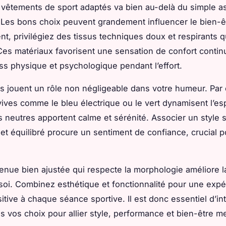
 vêtements de sport adaptés va bien au-delà du simple a
 Les bons choix peuvent grandement influencer le bien-ê
t, privilégiez des tissus techniques doux et respirants 
 Ces matériaux favorisent une sensation de confort contin
ress physique et psychologique pendant l’effort.
s jouent un rôle non négligeable dans votre humeur. Par
vives comme le bleu électrique ou le vert dynamisent l’esp
s neutres apportent calme et sérénité. Associer un style sp
 et équilibré procure un sentiment de confiance, crucial p
tenue bien ajustée qui respecte la morphologie améliore l
 soi. Combinez esthétique et fonctionnalité pour une exp
itive à chaque séance sportive. Il est donc essentiel d’in
ns vos choix pour allier style, performance et bien-être me