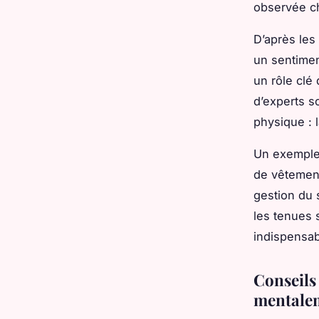
observée ch
D’après les
un sentimen
un rôle clé
d’experts s
physique : 
Un exemple 
de vêtement
gestion du 
les tenues 
indispensab
Conseils
mentale