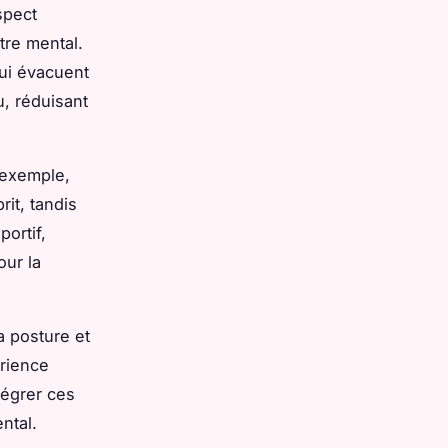
spect
tre mental.
qui évacuent
u, réduisant
 exemple,
rit, tandis
ortif,
our la
a posture et
érience
tégrer ces
ntal.