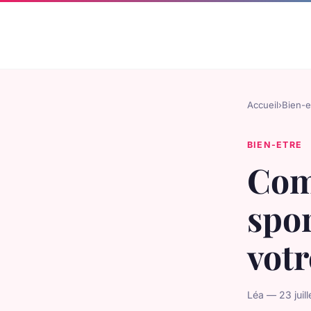
Accueil
›
Bien-e
BIEN-ETRE
Com
spor
votr
Léa — 23 juil