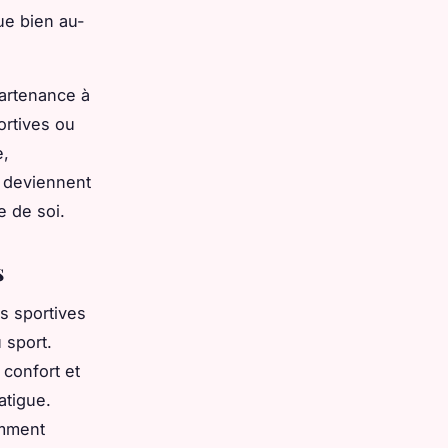
ue bien au-
artenance à
ortives ou
e,
s deviennent
e de soi.
s
s sportives
 sport.
confort et
atigue.
amment