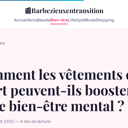
📰
Barbezieuxentransition
Accueil
Actu
Beaute
Bien-etre
Lifestyle
Mode
Shopping
tre
ment les vêtements 
t peuvent-ils booste
e bien-être mental ?
let 2025 — 4 min de lecture