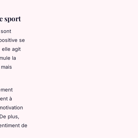
e sport
 sont
positive se
elle agit
mule la
 mais
nement
ent à
motivation
De plus,
sentiment de